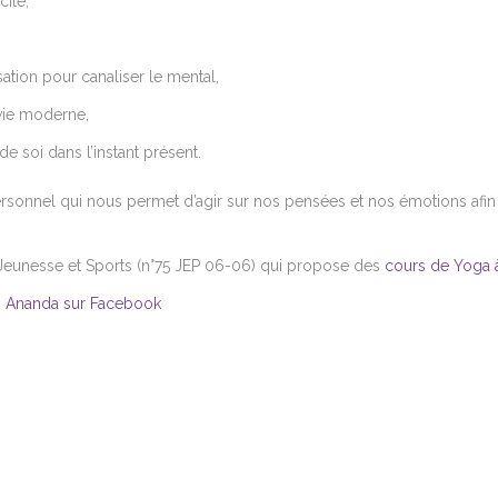
cité,
,
ation pour canaliser le mental,
 vie moderne,
e soi dans l’instant présent.
nnel qui nous permet d’agir sur nos pensées et nos émotions afin 
 Jeunesse et Sports (n°75 JEP 06-06) qui propose des
cours de Yoga à
n Ananda sur Facebook